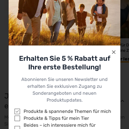
Wusstest Du, dass Hitze Deinen
Mehr Energie für D
Darm beeinflusst?
Warum Deine Z
Unterschied
Erhalten Sie 5 % Rabatt auf
Mehr lesen
Mehr le
Ihre erste Bestellung!
Abonnieren Sie unseren Newsletter und
erhalten Sie exklusiven Zugang zu
Sonderangeboten und neuen
Jetzt Newsletter abonnieren &
Produktupdates.
exklusive Rabatte erhalten
Produkte & spannende Themen für mich
Melden Sie sich für unseren Newsletter an und erhalten
Produkte & Tipps für mein Tier
Sie dauerhaft 5% Rabatt auf jede Bestellung
Beides – ich interessiere mich für