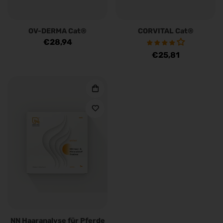
OV-DERMA Cat®
CORVITAL Cat®
Regulärer
€28,94
Preis
Regulärer
€25,81
Preis
NN Haaranalyse für Pferde