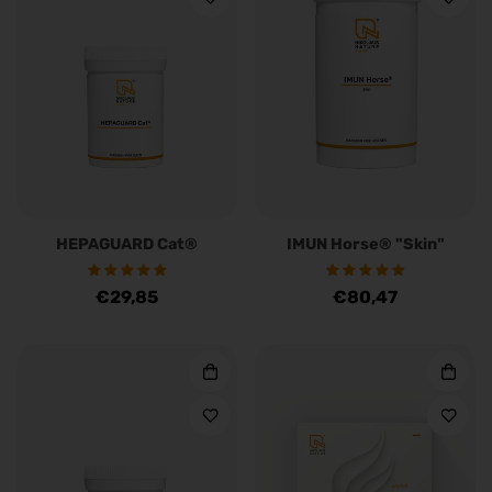
HEPAGUARD Cat®
IMUN Horse® "Skin"
Regulärer
€29,85
Regulärer
€80,47
Preis
Preis