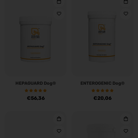
HEPAGUARD Dog®
ENTEROGENIC Dog®
Regulärer
€56,36
Regulärer
€20,06
Preis
Preis