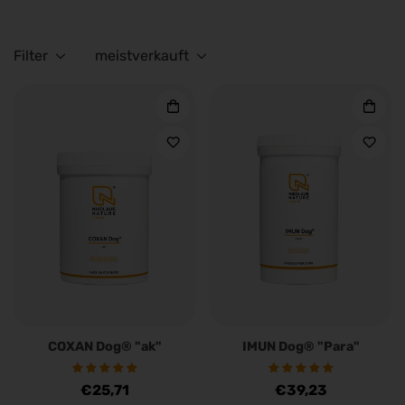
Filter
meistverkauft
COXAN Dog® "ak"
IMUN Dog® "Para"
Regulärer
€25,71
Regulärer
€39,23