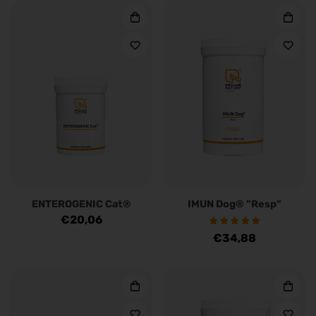
ENTEROGENIC Cat®
IMUN Dog® "Resp"
Regulärer
€20,06
Preis
Regulärer
€34,88
Preis