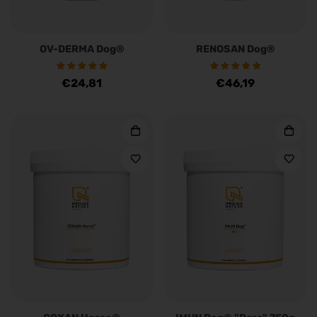
OV-DERMA Dog®
RENOSAN Dog®
Regulärer
€24,81
Regulärer
€46,19
Preis
Preis