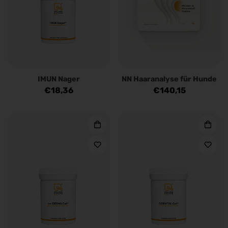
IMUN Nager
NN Haaranalyse für Hunde
Regulärer
€18,36
Regulärer
€140,15
Preis
Preis