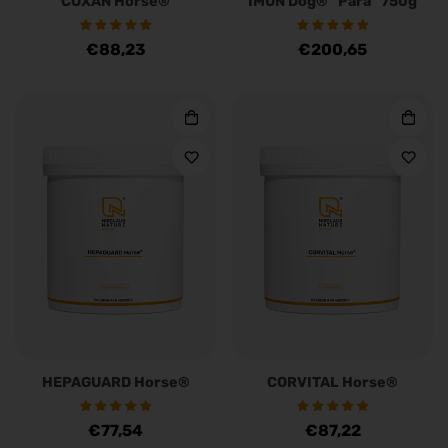
COXAN Horse®
IMUN Dog® "Para" 750g
Regulärer
€88,23
Regulärer
€200,65
Preis
Preis
HEPAGUARD Horse®
CORVITAL Horse®
Regulärer
€77,54
Regulärer
€87,22