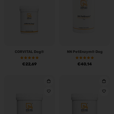
CORVITAL Dog®
NN PetEnzym® Dog
Regulärer
€22,69
Regulärer
€40,14
Preis
Preis