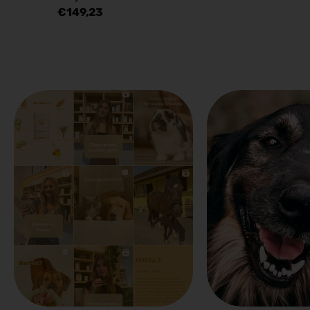
Regulärer
€149,23
Preis