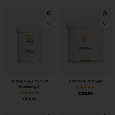
Preis
Preis
COXAN Dog® "Vor- &
BASIC CARE Dog®
Nachsorge"
Regulärer
€35,90
Regulärer
€55,15
Preis
Preis