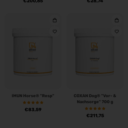
Regulärer
€200,65
Regulärer
€28,74
Preis
Preis
IMUN Horse® "Resp"
COXAN Dog® "Vor- &
Nachsorge" 700 g
Regulärer
€83,59
Regulärer
€211,75
Preis
Preis