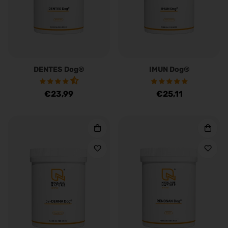
DENTES Dog®
IMUN Dog®
Regulärer
€23,99
Regulärer
€25,11
Preis
Preis