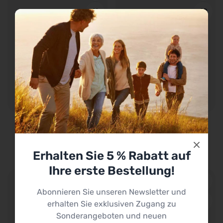
DENTES Cat®
COXAN Cat®
Regulärer
€28,74
Regulärer
€26,41
Erhalten Sie 5 % Rabatt auf
Preis
Preis
Ihre erste Bestellung!
Abonnieren Sie unseren Newsletter und
erhalten Sie exklusiven Zugang zu
Sonderangeboten und neuen