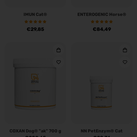
IMUN Cat®
ENTEROGENIC Horse®
Regulärer
€29,85
Regulärer
€84,49
Preis
Preis
COXAN Dog® "ak" 700 g
NN PetEnzym® Cat