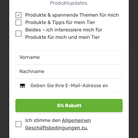
Produktupdates.
Produkte & spannende Themen für mich
Produkte & Tipps für mein Tier
Beides – ich interessiere mich für
Produkte für mich und mein Tier
BASIC CARE Horse®
IMUN Horse® "Para"
Regulärer
€70,48
Regulärer
€81,68
Preis
Preis
5% Rabatt
Ich stimme den
Allgemeinen
Geschäftsbedingungen zu.