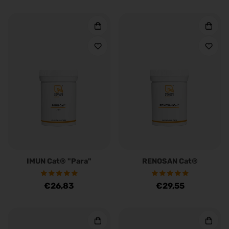
Preis
Preis
IMUN Cat® "Para"
RENOSAN Cat®
Regulärer
€26,83
Regulärer
€29,55
Preis
Preis