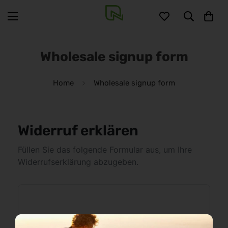
Wholesale signup form
Home
Wholesale signup form
Widerruf erklären
Füllen Sie das folgende Formular aus, um Ihre
Widerrufserklärung abzugeben.