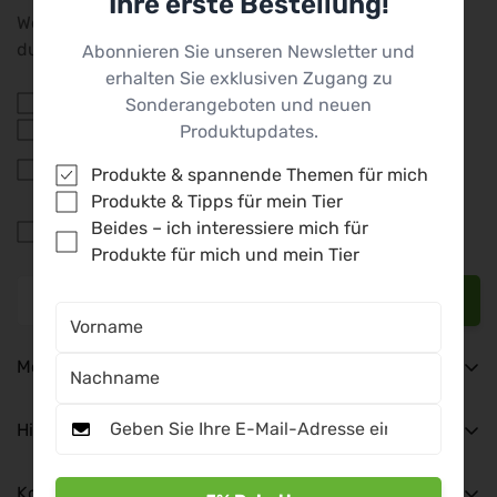
Ihre erste Bestellung!
Welche Themen interessieren dich? Wähle aus, damit
du nur die für dich relevanten Infos erhältst!
Abonnieren Sie unseren Newsletter und
erhalten Sie exklusiven Zugang zu
Produkte & spannende Themen für mich
Sonderangeboten und neuen
Produkte & Tipps für mein Tier
Produktupdates.
Beides – ich interessiere mich für Produkte für
Produkte & spannende Themen für mich
mich und mein Tier
Produkte & Tipps für mein Tier
Ich stimme den
Allgemeinen
Beides – ich interessiere mich für
Geschäftsbedingungen zu.
Produkte für mich und mein Tier
Jetzt anmelden
Mein Kundenbereich
Mein Konto
Hilfe & Rechtliches
Meine Bestellungen
Impressum
Kontakt