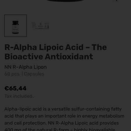
R-Alpha Lipoic Acid – The
Bioactive Antioxidant
NN R-Alpha Lipon
60 pcs. | Capsules
Regular
€65,44
price
Tax included.
Alpha-lipoic acid is a versatile sulfur-containing fatty
acid that plays an important role in energy metabolism
and cell protection. NN R-Alpha Lipoic acid provides
400 mg of the natural R-form – highly bioavailable,