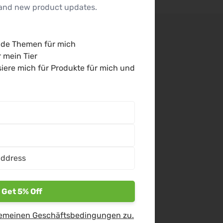
s and new product updates.
de Themen für mich
 mein Tier
Hilfe &
Kontakt
siere mich für Produkte für mich und
Rechtliches
N. Ludwig GmbH
Johann Schreiner
imprint
Straße 3b
8074 Raaba-
Privacy
Grambach
Austria
Policy
+43 316 300 102
FAQs
office@nikolaus-
nature.com
Get 5% Off
career
emeinen Geschäftsbedingungen zu.
Right of