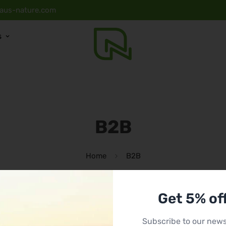
laus-nature.com
s
B2B
Home
B2B
Get 5% off
Subscribe to our news