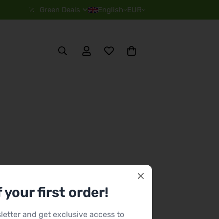
Green Deals
English
EUR
 your first order!
letter and get exclusive access to