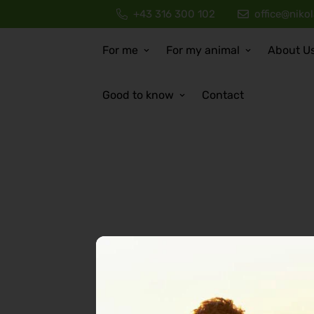
+43 316 300 102
office@niko
For me
For my animal
About U
Good to know
Contact