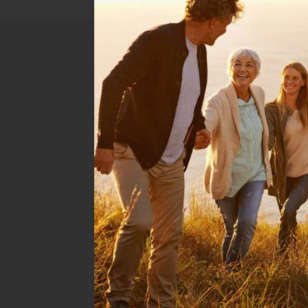
Jetzt Newsletter
abonnieren & exk
Rabatte erhalten
Melden Sie sich für unseren Newsletter
dauerhaft 5% Rabatt auf jede Bestellun
Welche Themen interessieren dich? Wäh
die für dich relevanten Infos erhältst!
Produkte & spannende Themen für
Produkte & Tipps für mein Tier