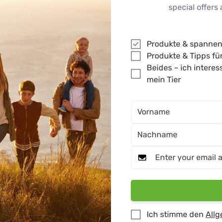
special offer
Produkte & spannen
Produkte & Tipps für
Mein
Beides – ich interes
Kundenbereich
mein Tier
lusive
My Account
My Orders
 an und erhalten Sie
g
B2B registration
le aus, damit du nur
Sales partner
registration
 mich
Ich stimme den
Allg
Vertrag widerrufen