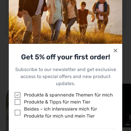
Hair analysis for dogs
Hair analysis for horses
Regular
€140,15
Regular
€149,23
Get 5% off your first order!
price
price
Subscribe to our newsletter and get exclusive
access to special offers and new product
updates.
Produkte & spannende Themen für mich
Produkte & Tipps für mein Tier
Beides – ich interessiere mich für
Produkte für mich und mein Tier