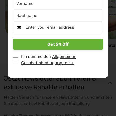
Get 5% Off
Folge uns auf Instagram:
Kaffee-Ersatz
@nikolausnature
Ich stimme den
Allgemeinen
Geschäftsbedingungen zu.
Jetzt Newsletter abonnieren &
exklusive Rabatte erhalten
Melden Sie sich für unseren Newsletter an und erhalten
Sie dauerhaft 5% Rabatt auf jede Bestellung
Welche Themen interessieren dich? Wähle aus, damit