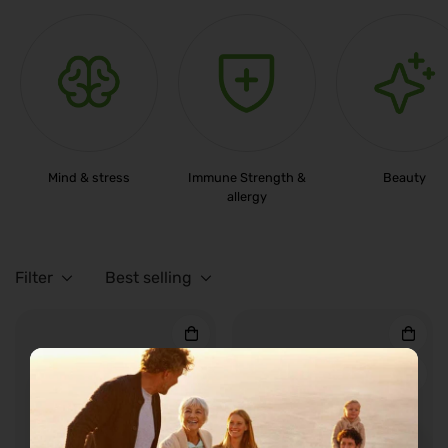
Mind & stress
Immune Strength &
Beauty
allergy
Filter
Best selling