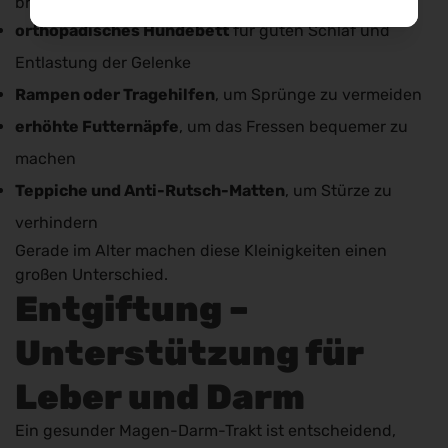
bringen viel:
orthopädisches Hundebett
für guten Schlaf und
Entlastung der Gelenke
Rampen oder Tragehilfen
, um Sprünge zu vermeiden
erhöhte Futternäpfe
, um das Fressen bequemer zu
machen
Teppiche und Anti-Rutsch-Matten
, um Stürze zu
verhindern
Gerade im Alter machen diese Kleinigkeiten einen
großen Unterschied.
Entgiftung –
Unterstützung für
Leber und Darm
Ein gesunder Magen-Darm-Trakt ist entscheidend,