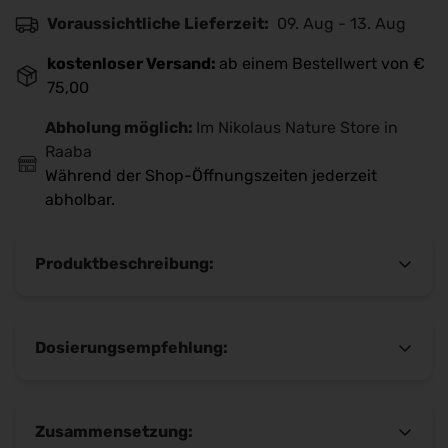
Voraussichtliche Lieferzeit:
09. Aug - 13. Aug
kostenloser Versand:
ab einem Bestellwert von €
75,00
Abholung möglich:
Im Nikolaus Nature Store in
Raaba
Während der Shop-Öffnungszeiten jederzeit
abholbar.
Produktbeschreibung:
HEPAGUARD Horse® –
Dosierungsempfehlung:
Leberpflege von innen
Ergänzungsfuttermittel für Pferde | 750 g
Gewicht des Pferdes ca. 300 kg
Pellets
10 Tage ½ Messbecher
Zusammensetzung:
Die Leber gehört zu den wichtigsten