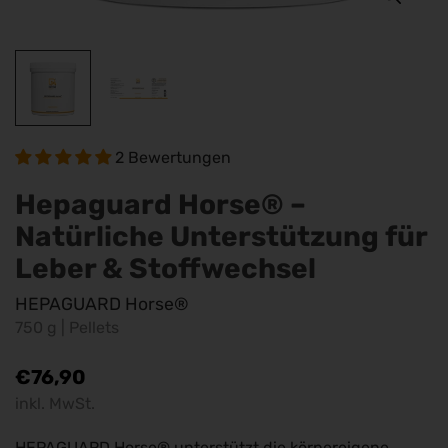
2 Bewertungen
Hepaguard Horse® –
Natürliche Unterstützung für
Leber & Stoffwechsel
HEPAGUARD Horse®
750 g | Pellets
Regulärer
€76,90
Preis
inkl. MwSt.
HEPAGUARD Horse® unterstützt die körpereigene