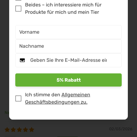
Hinweis für Turnierpferde:
Bitte beachte eine
Beides – ich interessiere mich für
Karenzzeit von 48 Stunden gemäß FN-ADMR.
Produkte für mich und mein Tier
Kundenbewertungen
5.00 von 5
Basierend auf 2 Bewertungen
2
0
5% Rabatt
0
0
Ich stimme den
Allgemeinen
0
Geschäftsbedingungen zu.
Sort by
02/03/2026